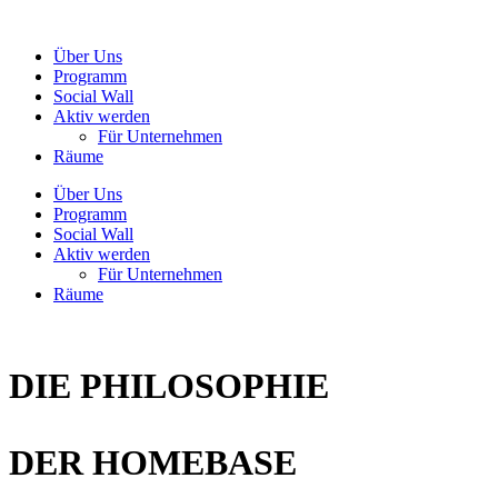
Zum
Inhalt
Über Uns
wechseln
Programm
Social Wall
Aktiv werden
Für Unternehmen
Räume
Über Uns
Programm
Social Wall
Aktiv werden
Für Unternehmen
Räume
DIE PHILOSOPHIE
DER HOMEBASE